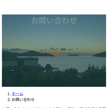
コ
ナ
お問い合わせ
ン
ビ
協議会について
テ
ゲ
農業体験
ン
ー
漁業体験
ツ
シ
モニターツアー
へ
ョ
1日目農業体験
ス
ン
2日目漁業体験
キ
に
特産品
ッ
移
お問い合わせ
プ
動
ホーム
お問い合わせ