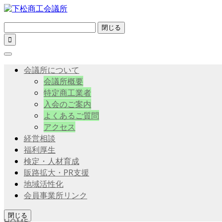
閉じる

会議所について
会議所概要
特定商工業者
入会のご案内
よくあるご質問
アクセス
経営相談
福利厚生
検定・人材育成
販路拡大・PR支援
地域活性化
会員事業所リンク
閉じる