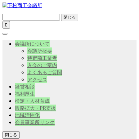
閉じる

会議所について
会議所概要
特定商工業者
入会のご案内
よくあるご質問
アクセス
経営相談
福利厚生
検定・人材育成
販路拡大・PR支援
地域活性化
会員事業所リンク
閉じる