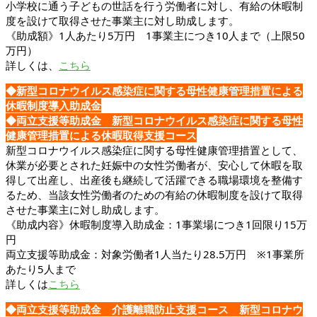
小学校に通う子どもの世話を行う労働者に対し、有給の休暇制
度を設けて取得させた事業主に対し助成します。
《助成額》1人あたり5万円 1事業主につき10人まで（上限50
万円）
詳しくは、
こちら
◆新型コロナウイルス感染症に関する母性健康管理措置による
休暇制度導入助成金
◆両立支援等助成金 新型コロナウイルス感染症に関する母性
健康管理措置による休暇取得支援コース
新型コロナウイルス感染症に関する母性健康管理措置として、
休業が必要とされた妊娠中の女性労働者が、安心して休暇を取
得して出産し、出産後も継続して活躍できる職場環境を整備す
るため、当該女性労働者のための有給の休暇制度を設けて取得
させた事業主に対し助成します。
《助成内容》休暇制度導入助成金：1事業場につき1回限り15万
円
両立支援等助成金：対象労働者1人当たり28.5万円 ※1事業所
あたり5人まで
詳しくは
こちら
◆両立支援等助成金 介護離職防止支援コース 新型コロナウ